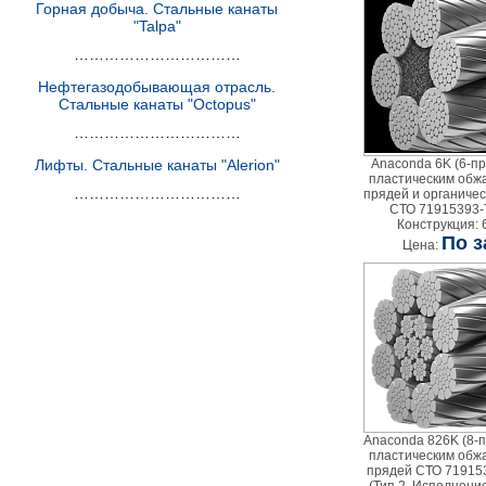
Горная добыча. Стальные канаты
"Talpa"
……………………………
Нефтегазодобывающая отрасль.
Стальные канаты "Octopus"
……………………………
Лифты. Стальные канаты "Alerion"
Anaconda 6K (6-п
пластическим обж
……………………………
прядей и органиче
СТО 71915393-
Конструкция: 6
По з
Цена:
Anaconda 826K (8-
пластическим обж
прядей СТО 71915