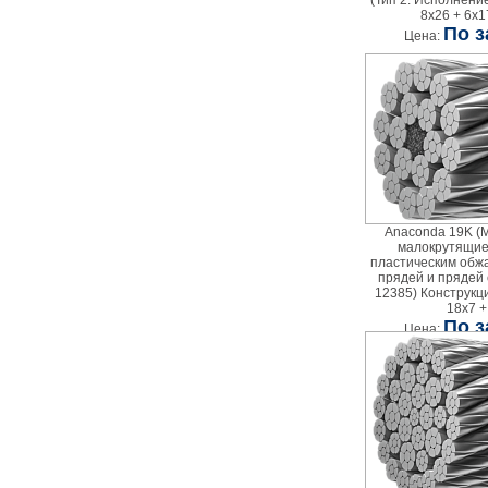
(Тип 2. Исполнение
8х26 + 6х1
По з
Цена:
Anaconda 19K (
малокрутящие
пластическим обж
прядей и прядей
12385) Конструкция
18х7 +
По з
Цена: