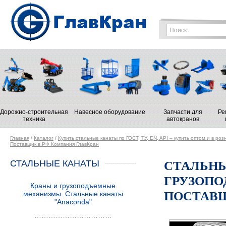
Дорожно-строительная
Навесное оборудование
Запчасти для
Ре
техника
автокранов
Главная
/
Каталог
/
Купить стальные канаты по ГОСТ, ТУ, EN, API – купить оптом и в роз
Поставщик в РФ Компания ГлавКран
СТАЛЬНЫЕ КАНАТЫ
СТАЛЬНЫ
ГРУЗОПО
Краны и грузоподъемные
ПОСТАВЩ
механизмы. Стальные канаты
"Anaconda"
……………………………