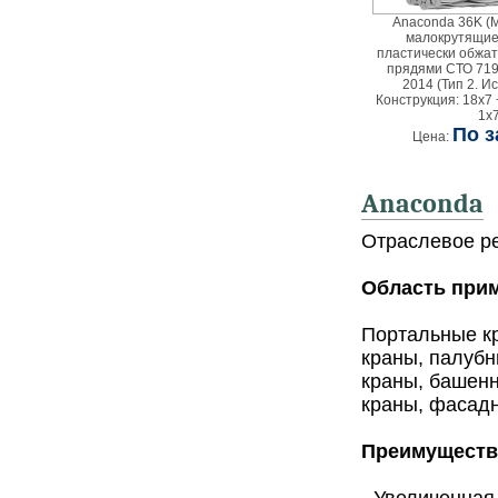
Anaconda 36K (
малокрутящие
пластически обжа
прядями СТО 719
2014 (Тип 2. И
Конструкция: 18х7 
1х
По з
Цена:
Anaconda
Отраслевое ре
Область при
Портальные кр
краны, палубн
краны, башен
краны, фасад
Преимуществ
- Увеличенная