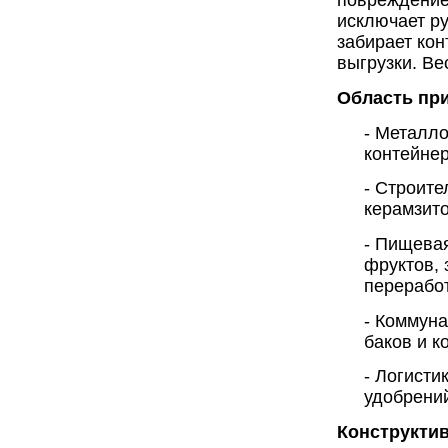
повреждение
исключает ру
забирает кон
выгрузки. Ве
Область пр
- Металло
контейнер
- Строит
керамзито
- Пищева
фруктов, 
переработ
- Коммун
баков и к
- Логисти
удобрений
Конструкти