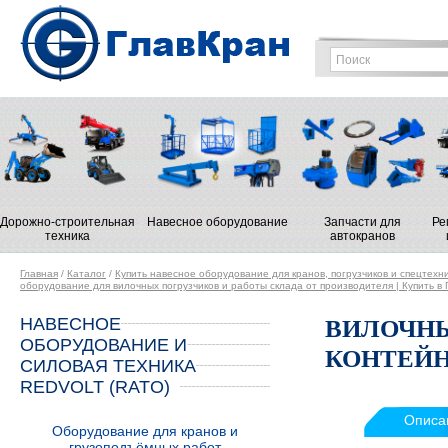
Дорожно-строительная
Навесное оборудование
Запчасти для
Ре
техника
автокранов
Главная
/
Каталог
/
Купить навесное оборудование для кранов, погрузчиков и спецтехн
оборудование для вилочных погрузчиков и работы склада от производителя | Купить в
НАВЕСНОЕ
ВИЛОЧН
ОБОРУДОВАНИЕ И
КОНТЕЙН
СИЛОВАЯ ТЕХНИКА
REDVOLT (RATO)
Описа
Оборудование для кранов и
грузоподъёмных работ