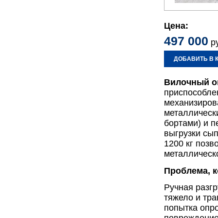
Цена:
497 000
ру
ДОБАВИТЬ В 
Вилочный о
приспособле
механизиров
металлически
бортами) и п
выгрузки сып
1200 кг позв
металлическо
Проблема, к
Ручная разгр
тяжело и тра
попытка опро