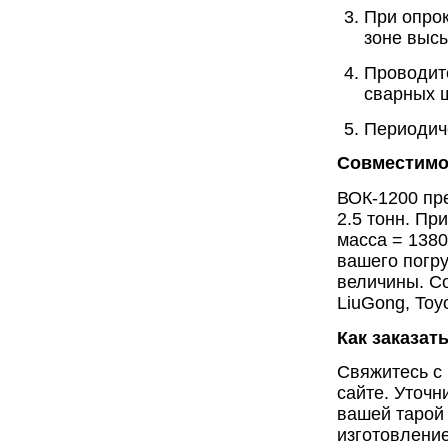
При опро
зоне высы
Проводит
сварных ш
Периодич
Совместимос
ВОК-1200 пр
2.5 тонн. Пр
масса = 1380
вашего погр
величины. С
LiuGong, Toy
Как заказат
Свяжитесь с
сайте. Уточн
вашей тарой 
изготовление