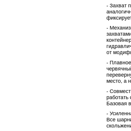
- Захват 
аналогичн
фиксирует
- Механи
захватам
контейне
гидравлич
от модиф
- Плавное
червячны
переверну
место, а 
- Совмест
работать 
Базовая в
- Усиленн
Все шарн
скольжени