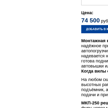
Цена:
74 500
руб
ДОБАВИТЬ В 
Монтажная к
надёжное пр
автопогрузчи
надевается н
готова подни
автовышки и
Когда вилы
На любом скл
высотных ра
подъёмник, 
подачи и при
МКП-250 реш