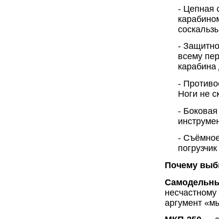
- Цепная 
карабином
соскальз
- Защитн
всему пер
карабина 
- Против
Ноги не с
- Боковая
инструмен
- Съёмное
погрузчик
Почему выби
Самодельны
несчастному 
аргумент «мы