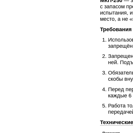
МКП-250
— з
с запасом пр
испытания, и
место, а не 
Требования 
Использов
запрещён 
Запрещен
ней. Подъ
Обязател
скобы вну
Перед пе
каждые 6
Работа то
передаче
Технические