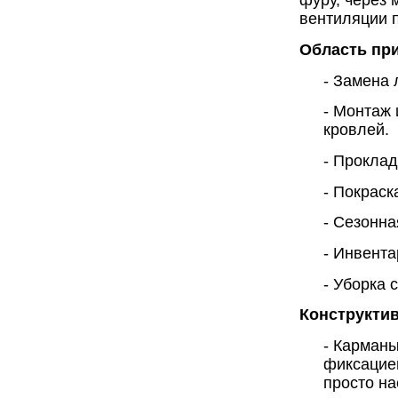
фуру, через 
вентиляции 
Область пр
- Замена 
- Монтаж
кровлей.
- Проклад
- Покраск
- Сезонна
- Инвента
- Уборка 
Конструкти
- Карман
фиксацие
просто на