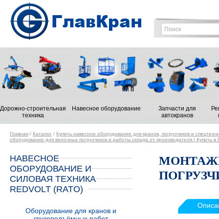
Дорожно-строительная
Навесное оборудование
Запчасти для
Ре
техника
автокранов
Главная
/
Каталог
/
Купить навесное оборудование для кранов, погрузчиков и спецтехн
оборудование для вилочных погрузчиков и работы склада от производителя | Купить в
НАВЕСНОЕ
МОНТАЖН
ОБОРУДОВАНИЕ И
ПОГРУЗЧИ
СИЛОВАЯ ТЕХНИКА
REDVOLT (RATO)
Описа
Оборудование для кранов и
грузоподъёмных работ