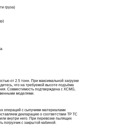
ти груза)
ир)
ка
тью от 2.5 тонн. При максимальной загрузке
бедитесь, что на требуемой высоте подъёма
ния. Совместимость подтверждена с XCMG,
ственными моделями.
вых операций с сыпучими материалами
оставляем декларацию о соответствии ТР ТС
или внутри него. При перевозке пылящих
ь погрузчик с закрытой кабиной.