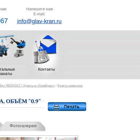
нам
Напишите нам
E-mail:
-67
info@glav-kran.ru
тальные
Контакты
канаты
абот REDVOLT | Купить в «ГлавКран»
/
Купить навесное
 ОБЪЁМ "0.9"
Фотогалерея