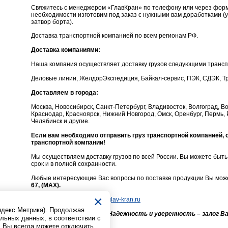
Свяжитесь с менеджером «ГлавКран» по телефону или через форму
необходимости изготовим под заказ с нужными вам доработками 
затвор борта).
Доставка транспортной компанией по всем регионам РФ.
Доставка компаниями:
Наша компания осуществляет доставку грузов следующими транс
Деловые линии, ЖелдорЭкспедиция, Байкал-сервис, ПЭК, СДЭК, Тр
Доставляем в города:
Москва, Новосибирск, Санкт-Петербург, Владивосток, Волгоград, Во
Краснодар, Красноярск, Нижний Новгород, Омск, Оренбург, Пермь, 
Челябинск и другие.
Если вам необходимо отправить груз транспортной компанией,
транспортной компании!
Мы осуществляем доставку грузов по всей России. Вы можете быть 
срок и в полной сохранности.
Любые интересующие Вас вопросы по поставке продукции Вы може
67, (MAX).
×
Электронная почта:
info@glav-kran.ru
Яндекс.Метрика). Продолжая
Девиз нашей компании: "
Надежность и уверенность – залог В
альных данных, в соответствии с
. Вы всегда можете отключить