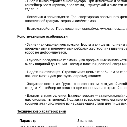
- Сбор и вывоз строительного мусора. При демонтаже и ремон
контейнер боем кирпича, обрезками, штукатуркой и вывезти 
сделано.
- Логистика и производство. Транспортировка россыпного кре
пластиковой гранулы, зерна и комбикормов.
- Благоустройство. Перемещение чернозёма, мульчи, песка дл
Конструктивные особенности:
- Усиленная сварная конструкция. Борта и днище выполнены 
продольными и поперечными рёбрами жёсткости из швеллера. 
короб не деформируется.
- Глубокие посадочные карманы. Два профильных канала чёт
вилах шириной до 150 мм. Посадка плотная, боковой люфт м
- Надёжная фиксация. Страховочная цепь с карабином за кар
наклоне мачты для разгрузки опрокидыванием.
- Защитное покрытие. Грунтовка и окраска эмалью, устойчиво
средам. Контейнер не ржавеет при хранении на открытой пло
- Варианты изготовления. Базовая версия — стационарный я
наклоном мачты вперёд). Под заказ возможна комплектация р
кромкой или исполнение из нержавеющей стали для пищевых 
Технические характеристики
Параметр
Значение