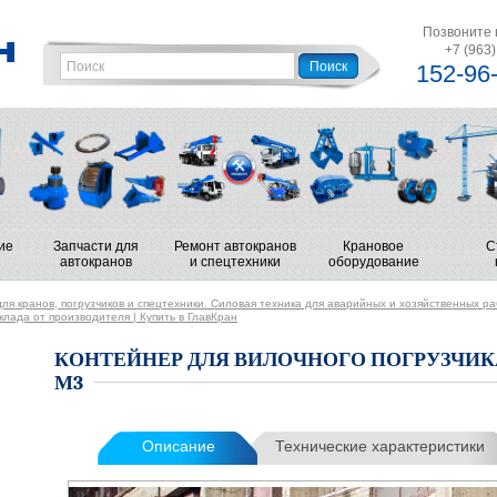
Позвоните 
+7 (963)
152-96
ие
Запчасти для
Ремонт автокранов
Крановое
С
автокранов
и спецтехники
оборудование
ля кранов, погрузчиков и спецтехники. Силовая техника для аварийных и хозяйственных р
лада от производителя | Купить в ГлавКран
КОНТЕЙНЕР ДЛЯ ВИЛОЧНОГО ПОГРУЗЧИКА,
М3
Описание
Технические характеристики