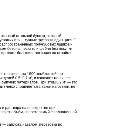
тельный стальной бункер, который
усковых или штучных грузов за один цикл. С
 распространённых полукубовых ящиков и
ъём бетона, песка или щебня без покупки
 закрывает большинство задач на стройке,
лотности песка 1600 кг/м³ контейнер
 моделей 0.5–0.7 м³, и означает меньшее
 сыпучих материалов. При этом 0.9 м³ — это
ы) легко справляется с такой нагрузкой, не
а и раствора на перекрытия при
авляет объём, сопоставимый с полноценной
т — загрузка навалом, перевозка по