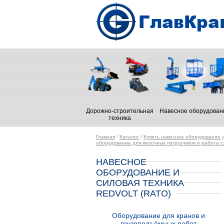
Дорожно-строительная
Навесное оборудован
техника
Главная
/
Каталог
/
Купить навесное оборудование д
оборудование для вилочных погрузчиков и работы ск
НАВЕСНОЕ
ОБОРУДОВАНИЕ И
СИЛОВАЯ ТЕХНИКА
REDVOLT (RATO)
Оборудование для кранов и
грузоподъёмных работ