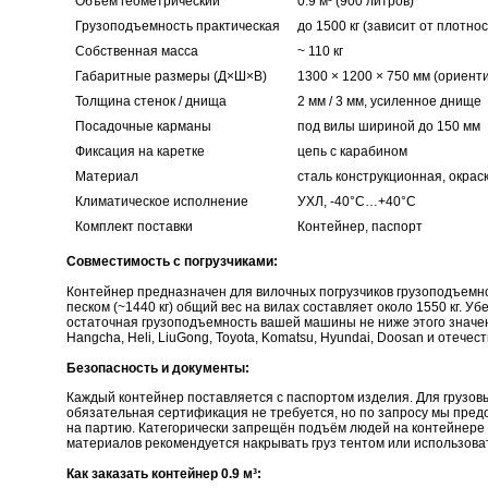
Объём геометрический
0.9 м³ (900 литров)
Грузоподъемность практическая
до 1500 кг (зависит от плотнос
Собственная масса
~ 110 кг
Габаритные размеры (Д×Ш×В)
1300 × 1200 × 750 мм (ориент
Толщина стенок / днища
2 мм / 3 мм, усиленное днище
Посадочные карманы
под вилы шириной до 150 мм
Фиксация на каретке
цепь с карабином
Материал
сталь конструкционная, окрас
Климатическое исполнение
УХЛ, -40°С…+40°С
Комплект поставки
Контейнер, паспорт
Совместимость с погрузчиками:
Контейнер предназначен для вилочных погрузчиков грузоподъемнос
песком (~1440 кг) общий вес на вилах составляет около 1550 кг. У
остаточная грузоподъемность вашей машины не ниже этого значе
Hangcha, Heli, LiuGong, Toyota, Komatsu, Hyundai, Doosan и отече
Безопасность и документы:
Каждый контейнер поставляется с паспортом изделия. Для грузо
обязательная сертификация не требуется, но по запросу мы пред
на партию. Категорически запрещён подъём людей на контейнере 
материалов рекомендуется накрывать груз тентом или использоват
Как заказать контейнер 0.9 м³: