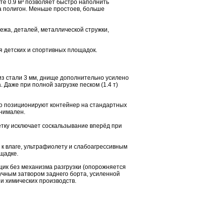
те 0.9 м³ позволяет быстро наполнить
на полигон. Меньше простоев, больше
пежа, деталей, металлической стружки,
я детских и спортивных площадок.
из стали 3 мм, днище дополнительно усилено
Даже при полной загрузке песком (1.4 т)
ко позиционируют контейнер на стандартных
инимален.
етку исключает соскальзывание вперёд при
й к влаге, ультрафиолету и слабоагрессивным
щадке.
щик без механизма разгрузки (опорожняется
учным затвором заднего борта, усиленной
и химических производств.