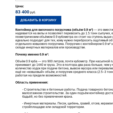
Цена:
83 400
руб.
ДОБАВИТЬ В КОРЗИНУ
Контейнер для вилочного погрузчика (объём 0.9 м³)
— это вмести
надевается на вилы и позволяет перевозить до 1.5 тонн сыпучих, к
геометрическим объёмом 0.9 кубометра он стоит на ступень выше
идеально подходит для тех, кому нужно перебросить ощутимый об
отдельного ковшового погрузчика. Погрузчик с контейнером 0.9 м³
складе инертных материалов или производстве.
Почему именно 0.9 м³:
Объём 0.9 куба — это 900 литров, почти кубометр. При насыпной п
принимает до 1440 кг груза. Это в полтора-два раза больше, чем у
количество ходок при подаче бетона, вывозе мусора или перевалке
ещё не «ковшовый» объём, и погрузчик среднего класса (2.5–3 тонн
работая на пределе возможностей.
Область применения:
- Строительство и бетонные работы. Подача товарного бетон
малоэтажном строительстве. За один подъём контейнер дост
бадьёй, но без привлечения крана.
- Инертные материалы. Песок, щебень, гравий, отсев, керамзи
стройплощадке или складской территории.