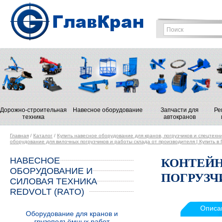
Дорожно-строительная
Навесное оборудование
Запчасти для
Ре
техника
автокранов
Главная
/
Каталог
/
Купить навесное оборудование для кранов, погрузчиков и спецтехн
оборудование для вилочных погрузчиков и работы склада от производителя | Купить в
НАВЕСНОЕ
КОНТЕЙН
ОБОРУДОВАНИЕ И
ПОГРУЗЧИ
СИЛОВАЯ ТЕХНИКА
REDVOLT (RATO)
Описа
Оборудование для кранов и
грузоподъёмных работ