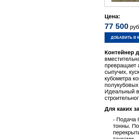
Цена:
77 500
руб
ДОБАВИТЬ В 
Контейнер д
вместительна
превращает 
сыпучих, кус
кубометра ко
полукубовых 
Идеальный вы
строительног
Для каких з
- Подача 
тонны. По
перекрыти