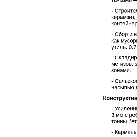
тачками 
- Строите
керамзит,
контейнер
- Сбор и 
как мусор
утиль. 0.
- Склади
метизов, 
зонами.
- Сельско
насыпью 
Конструкти
- Усиленн
3 мм с рё
тонны бет
- Карман