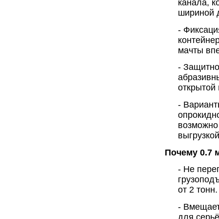
канала, к
шириной 
- Фиксаци
контейнер
мачты впе
- Защитно
абразивн
открытой
- Вариан
опрокидно
возможно 
выгрузко
Почему 0.7 
- Не пере
грузоподъ
от 2 тонн.
- Вмещает
для серьё