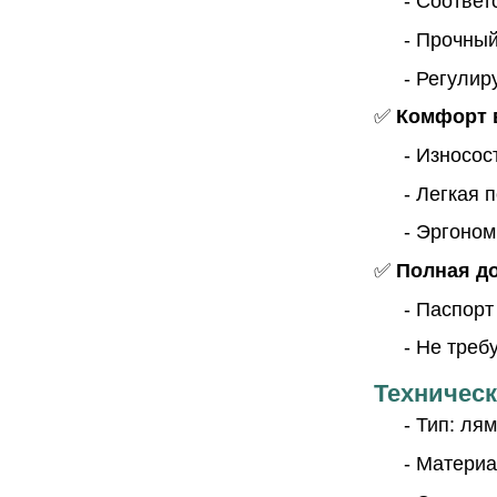
- Соотве
- Прочный
- Регули
✅
Комфорт 
- Износо
- Легкая 
- Эргоном
✅
Полная д
- Паспорт
- Не треб
Техническ
- Тип: ля
- Материа