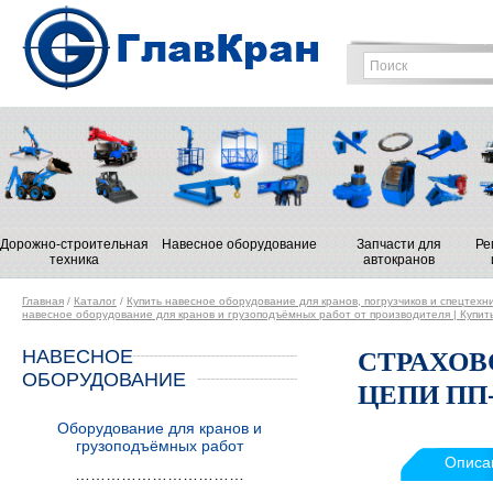
Дорожно-строительная
Навесное оборудование
Запчасти для
Ре
техника
автокранов
Главная
/
Каталог
/
Купить навесное оборудование для кранов, погрузчиков и спецтехн
навесное оборудование для кранов и грузоподъёмных работ от производителя | Купить
НАВЕСНОЕ
СТРАХОВ
ОБОРУДОВАНИЕ
ЦЕПИ ПП
Оборудование для кранов и
грузоподъёмных работ
Описа
……………………………