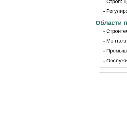
- Строп: 
- Регулир
Области 
- Строит
- Монтаж
- Промыш
- Обслуж