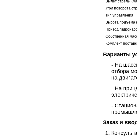
Вылет стрелы (ма
Угол поворота ст
Тип управления
Высота подъема (
Привод гидронас
Собственная масс
Комплект поставк
Варианты у
- На шасс
отбора м
на двигат
- На приц
электриче
- Стацион
промышле
Заказ и вво
Консульта