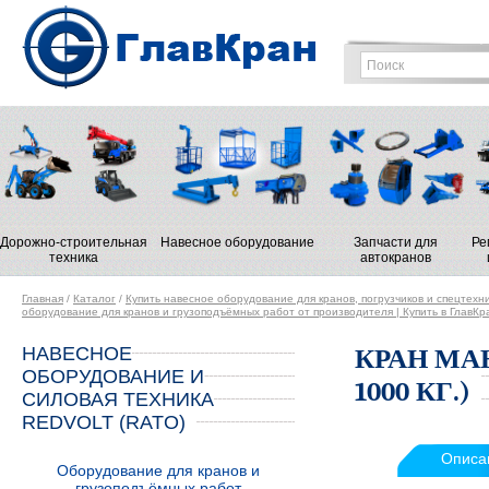
Дорожно-строительная
Навесное оборудование
Запчасти для
Ре
техника
автокранов
Главная
/
Каталог
/
Купить навесное оборудование для кранов, погрузчиков и спецтехн
оборудование для кранов и грузоподъёмных работ от производителя | Купить в ГлавКр
НАВЕСНОЕ
КРАН МА
ОБОРУДОВАНИЕ И
1000 КГ.)
СИЛОВАЯ ТЕХНИКА
REDVOLT (RATO)
Описа
Оборудование для кранов и
грузоподъёмных работ