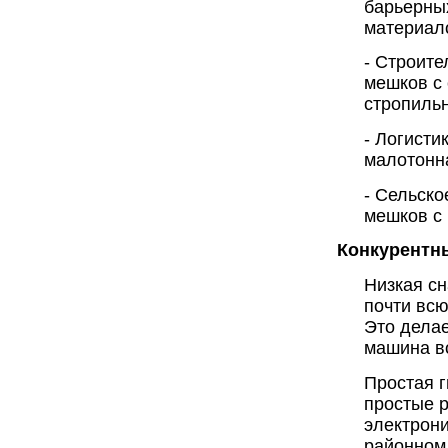
барьерных
материал
- Строите
мешков с
стропильн
- Логисти
малотонн
- Сельско
мешков с 
Конкурентн
Низкая сн
почти вс
Это дела
машина во
Простая 
простые р
электрон
районном