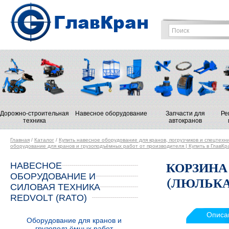
Дорожно-строительная
Навесное оборудование
Запчасти для
Ре
техника
автокранов
Главная
/
Каталог
/
Купить навесное оборудование для кранов, погрузчиков и спецтехн
оборудование для кранов и грузоподъёмных работ от производителя | Купить в ГлавКр
НАВЕСНОЕ
КОРЗИНА
ОБОРУДОВАНИЕ И
(ЛЮЛЬКА)
СИЛОВАЯ ТЕХНИКА
REDVOLT (RATO)
Описа
Оборудование для кранов и
грузоподъёмных работ