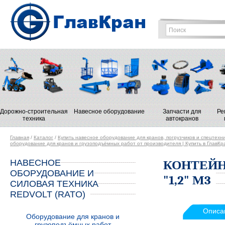
Дорожно-строительная
Навесное оборудование
Запчасти для
Ре
техника
автокранов
Главная
/
Каталог
/
Купить навесное оборудование для кранов, погрузчиков и спецтехн
оборудование для кранов и грузоподъёмных работ от производителя | Купить в ГлавКр
НАВЕСНОЕ
КОНТЕЙН
ОБОРУДОВАНИЕ И
"1,2" М3
СИЛОВАЯ ТЕХНИКА
REDVOLT (RATO)
Описа
Оборудование для кранов и
грузоподъёмных работ