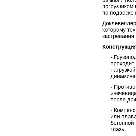
рампы и поло
погрузчиком 
по подвеске 
Доклевеллер 
которому тех
застревания 
Конструкция
- Грузопо
проходит 
нагрузкой
динамичес
- Против
«чечевица
после до
- Компен
или плав
бетонной 
глаз».