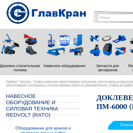
Дорожно-строительная
Навесное оборудование
Запчасти для
Ре
техника
автокранов
Главная
/
Каталог
/
Купить навесное оборудование для кранов, погрузчиков и спецтехн
оборудование для кранов и грузоподъёмных работ от производителя | Купить в ГлавКр
НАВЕСНОЕ
ДОКЛЕВЕ
ОБОРУДОВАНИЕ И
ПМ-6000 (
СИЛОВАЯ ТЕХНИКА
REDVOLT (RATO)
Описа
Оборудование для кранов и
грузоподъёмных работ