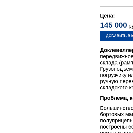
Цена:
145 000
ру
ДОБАВИТЬ В 
Доклевелле
передвижное
склада (рам
Грузоподъемн
погрузчику и
ручную пере
складского к
Проблема, к
Большинство
бортовых ма
полуприцепы
построены бе