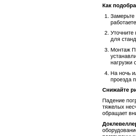
Как подобра
Замерьте
работаете
Уточните
для станд
Монтаж П
устанавли
нагрузки 
На ночь 
проезда п
Снижайте ри
Падение погр
тяжелых несч
обращает вни
Доклевелле
оборудовани