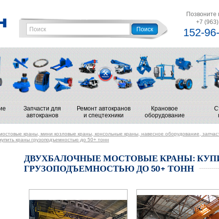
Позвоните 
+7 (963)
152-96
ие
Запчасти для
Ремонт автокранов
Крановое
С
автокранов
и спецтехники
оборудование
остовые краны, мини козловые краны, консольные краны, навесное оборудование, запчасти о
купить краны грузоподъемностью до 50+ тонн
ДВУХБАЛОЧНЫЕ МОСТОВЫЕ КРАНЫ: КУП
ГРУЗОПОДЪЕМНОСТЬЮ ДО 50+ ТОНН