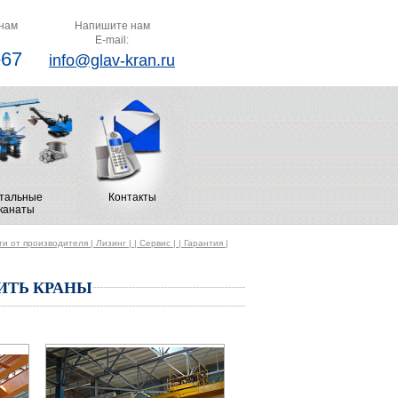
нам
Напишите нам
E-mail:
-67
info@glav-kran.ru
тальные
Контакты
канаты
т производителя | Лизинг | | Сервис | | Гарантия |
ИТЬ КРАНЫ