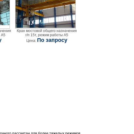
ачения
Кран мостовой общего назначения
ы А5
г/п 15т, режим работы А5
у
По запросу
Цена:
лочного рассчитан для более тяжелых режимов