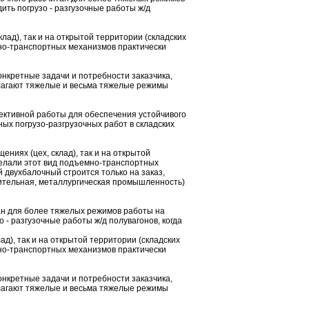
ить погрузо - разгузочные работы ж/д
лад), так и на открытой территории (складских
но-транспортных механизмов практически
конкретные задачи и потребности заказчика,
лагают тяжелые и весьма тяжелые режимы
ктивной работы для обеспечения устойчивого
ых погрузо-разгрузочных работ в складских
ениях (цех, склад), так и на открытой
делали этот вид подъемно-транспортных
 двухбалочный строится только на заказ,
оительная, металлургическая промышленность)
ан для более тяжелых режимов работы на
 - разгузочные работы ж/д полувагонов, когда
ад), так и на открытой территории (складских
но-транспортных механизмов практически
конкретные задачи и потребности заказчика,
лагают тяжелые и весьма тяжелые режимы