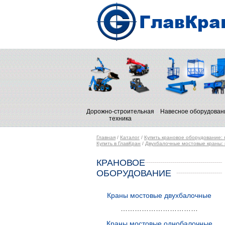
Дорожно-строительная
Навесное оборудован
техника
Главная
/
Каталог
/
Купить крановое оборудование: м
Купить в ГлавКран
/
Двухбалочные мостовые краны: 
КРАНОВОЕ
ОБОРУДОВАНИЕ
Краны мостовые двухбалочные
……………………………
Краны мостовые однобалочные