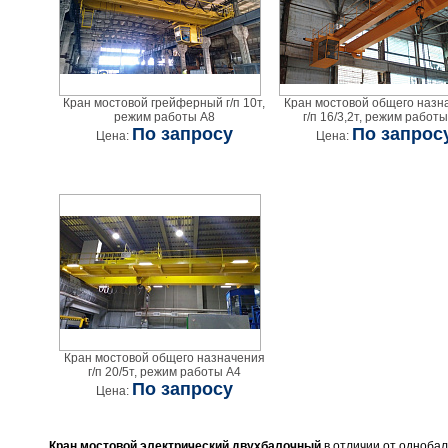
Кран мостовой грейферный г/п 10т,
Кран мостовой общего назн
режим работы А8
г/п 16/3,2т, режим работ
По запросу
По запрос
Цена:
Цена:
Кран мостовой общего назначения
г/п 20/5т, режим работы А4
По запросу
Цена:
Кран мостовой электрический двухбалочный
в отличии от одноба