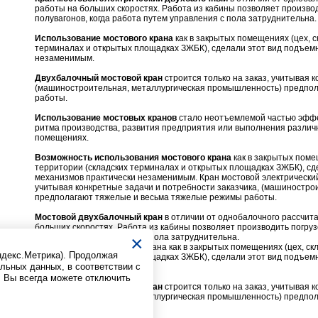
работы на больших скоростях. Работа из кабины позволяет производ
полувагонов, когда работа путем управления с пола затруднительна.
Использование мостового крана
как в закрытых помещениях (цех, ск
терминалах и открытых площадках ЗЖБК), сделали этот вид подъем
незаменимым.
Двухбалочный мостовой кран
строится только на заказ, учитывая 
(машиностроительная, металлургическая промышленность) предпо
работы.
Использование мостовых кранов
стало неотъемлемой частью эффе
ритма производства, развития предприятия или выполнения различн
помещениях.
Возможность использования мостового крана
как в закрытых помещ
территории (складских терминалах и открытых площадках ЗЖБК), с
механизмов практически незаменимым. Кран мостовой электрический
учитывая конкретные задачи и потребности заказчика, (машиностр
предполагают тяжелые и весьма тяжелые режимы работы.
Мостовой двухбалочный кран
в отличии от однобалочного рассчит
больших скоростях. Работа из кабины позволяет производить погрузо
×
работа путем управления с пола затруднительна.
Использование мостового крана как в закрытых помещениях (цех, скл
Яндекс.Метрика). Продолжая
терминалах и открытых площадках ЗЖБК), сделали этот вид подъем
альных данных, в соответствии с
незаменимым.
. Вы всегда можете отключить
Двухбалочный мостовой кран
строится только на заказ, учитывая 
(машиностроительная, металлургическая промышленность) предпо
работы.