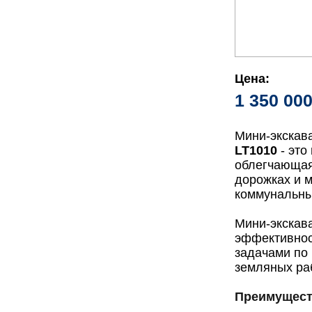
Цена:
1 350 00
Мини-экскав
LT1010
- эт
облегчающая
дорожках и 
коммунальны
Мини-экскав
эффективнос
задачами по
земляных ра
Преимущест