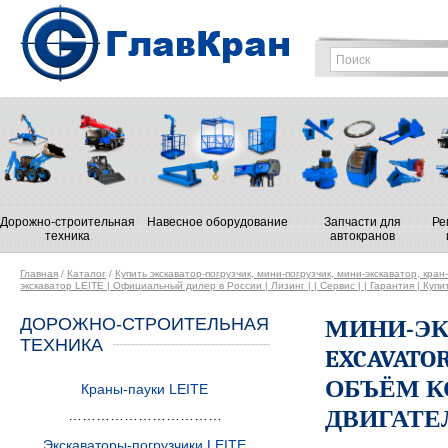
Дорожно-строительная
Навесное оборудование
Запчасти для
Ре
техника
автокранов
Главная
/
Каталог
/
Купить экскаватор-погрузчик, мини-погрузчик, мини-экскаватор, кран
экскаватор LEITE | Официальный дилер в России | Лизинг | | Сервис | | Гарантия | Купи
ДОРОЖНО-СТРОИТЕЛЬНАЯ
МИНИ-ЭКС
ТЕХНИКА
EXCAVATOR
ОБЪЁМ К
Краны-пауки LEITE
ДВИГАТЕЛЯ
……………………………
Экскаваторы-погрузчики LEITE