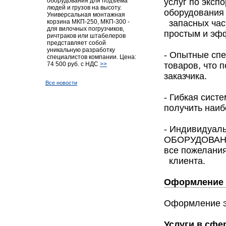
услуг по эксп
оборудования для подъёма
людей и грузов на высоту.
оборудования
Универсальная монтажная
запасных част
корзина МКП-250, МКП-300 -
для вилочных погрузчиков,
простым и эф
ричтраков или штабелеров
представляет собой
уникальную разработку
- Опытные сп
специалистов компании. Цена:
товаров, что 
74 500 руб. с НДС
>>
заказчика.
Все новости
- Гибкая сист
получить наиб
- Индивидуал
ОБОРУДОВАНИЕ
все пожелани
клиента.
Оформление 
Оформление э
Услуги в сфе