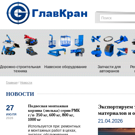
Дорожно-строительная
Навесное оборудование
Запчасти для
Ре
техника
автокранов
Главная
/
Новости
НОВОСТИ
27
Подвесная монтажная
Экспортируем т
корзина (люлька) серии PMK
материалов и о
июля
г/п- 250 кг, 600 кг, 800 кг,
2026
1000 кг
21.04.2026
Используется при: ремонтных
и монтажных работ в цехах,
ангарах; обслуживании