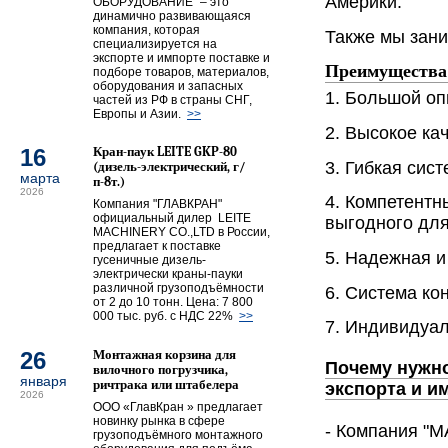
Америки.
ОБОРУДОВАНИЕ" – это
динамично развивающаяся
компания, которая
Также мы зани
специализируется на
экспорте и импорте поставке и
Преимуществ
подборе товаров, материалов,
оборудования и запасных
1. Большой оп
частей из РФ в страны СНГ,
Европы и Азии.
>>
2. Высокое ка
16
Кран-паук LEITE GKP-80
3. Гибкая сис
(дизель-электрический, г/
марта
п-8т.)
2026
4. Компетентн
Компания "ГЛАВКРАН"
официальный дилер LEITE
выгодного для
MACHINERY CO.,LTD в России,
предлагает к поставке
5. Надежная и
гусеничные дизель-
электрически краны-пауки
различной грузоподъёмности
6. Система ко
от 2 до 10 тонн. Цена: 7 800
000 тыс. руб. с НДС 22%
>>
7. Индивидуал
26
Монтажная корзина для
Почему нужн
вилочного погрузчика,
января
ричтрака или штабелера
экспорта и и
2026
ООО «ГлавКран » предлагает
новинку рынка в сфере
- Компания "
грузоподъёмного монтажного