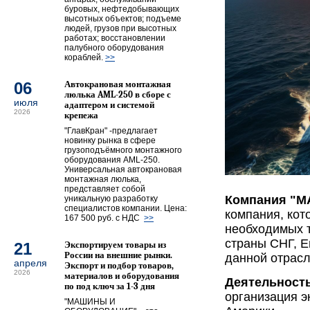
буровых, нефтедобывающих
высотных объектов; подъеме
людей, грузов при высотных
работах; восстановлении
палубного оборудования
кораблей.
>>
06
Автокрановая монтажная
люлька AML-250 в сборе с
июля
адаптером и системой
2026
крепежа
"ГлавКран" -предлагает
новинку рынка в сфере
грузоподъёмного монтажного
оборудования AML-250.
Универсальная автокрановая
монтажная люлька,
представляет собой
Компания "
уникальную разработку
специалистов компании. Цена:
компания, кот
167 500 руб. с НДС
>>
необходимых т
страны СНГ, Е
21
Экспортируем товары из
России на внешние рынки.
данной отрасл
апреля
Экспорт и подбор товаров,
2026
материалов и оборудования
Деятельнос
по под ключ за 1-3 дня
организация э
"МАШИНЫ И