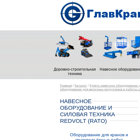
Дорожно-строительная
Навесное оборудован
техника
Главная
/
Каталог
/
Купить навесное оборудование д
оборудование для вилочных погрузчиков и работы ск
НАВЕСНОЕ
ОБОРУДОВАНИЕ И
СИЛОВАЯ ТЕХНИКА
REDVOLT (RATO)
Оборудование для кранов и
грузоподъёмных работ