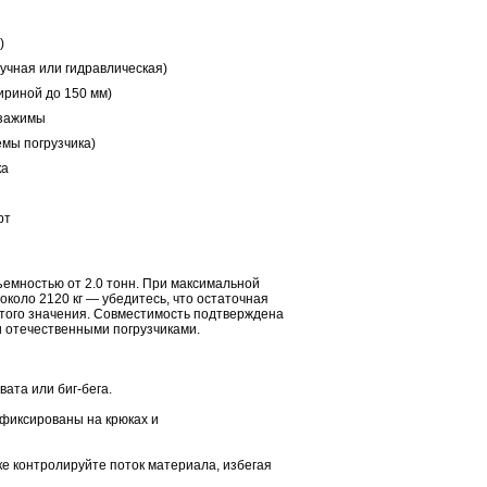
)
учная или гидравлическая)
ириной до 150 мм)
 зажимы
емы погрузчика)
ка
рт
ъемностью от 2.0 тонн. При максимальной
 около 2120 кг — убедитесь, что остаточная
того значения. Совместимость подтверждена
 и отечественными погрузчиками.
ата или биг-бега.
афиксированы на крюках и
е контролируйте поток материала, избегая