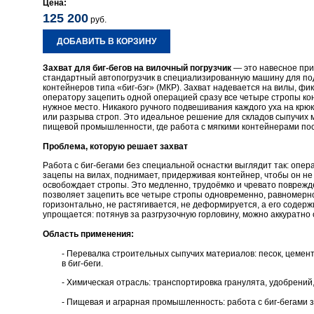
Цена:
125 200
руб.
ДОБАВИТЬ В КОРЗИНУ
Захват для биг-бегов на вилочный погрузчик
— это навесное пр
стандартный автопогрузчик в специализированную машину для под
контейнеров типа «биг-бэг» (МКР). Захват надевается на вилы, фи
оператору зацепить одной операцией сразу все четыре стропы кон
нужное место. Никакого ручного подвешивания каждого уха на крюк
или разрыва строп. Это идеальное решение для складов сыпучих 
пищевой промышленности, где работа с мягкими контейнерами пос
Проблема, которую решает захват
Работа с биг-бегами без специальной оснастки выглядит так: опер
зацепы на вилах, поднимает, придерживая контейнер, чтобы он не 
освобождает стропы. Это медленно, трудоёмко и чревато поврежде
позволяет зацепить все четыре стропы одновременно, равномерно
горизонтально, не растягивается, не деформируется, а его содер
упрощается: потянув за разгрузочную горловину, можно аккуратно 
Область применения:
- Перевалка строительных сыпучих материалов: песок, цемент,
в биг-беги.
- Химическая отрасль: транспортировка гранулята, удобрений,
- Пищевая и аграрная промышленность: работа с биг-бегами зе