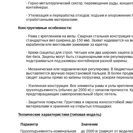
- Горно-металлургический сектор: перемещение руды, концен
контейнерах.
- Утилизация и переработка отходов: подъем и опорожнение б
отработанными материалами.
Конструктивные особенности:
- Рама с креплением на вилы. Сварная стальная конструкция
стандартных вил (ширина до 150 мм). Захват надевается на в
карабином или винтовыми зажимами за каретку.
- Крюки (зацепы) для строп. Четыре или два широких зацепа 
биг-бега. Зацепы могут быть стационарными или регулируемым
подстраиваться под размеры контейнеров разной ширины.
- Механическая или гидравлическая регулировка. В бюджетн
выставляется вручную перестановкой пальцев. В более прод
сводят зацепы прямо из кабины погрузчика, ускоряя перенал
- Усиленная конструкция. Все элементы рамы и узлы крепле
грузоподъемность (обычно до 2000 кг) с запасом прочности.
предотвращающие самопроизвольный сброс петель.
- Защитное покрытие. Грунтовка и окраска износостойкой эм
материалами и хранения на открытых площадках.
Технические характеристики (типовая модель)
Параметр
Значение
Грузоподъемность номинальная
до 2000 кг (зависит от модели