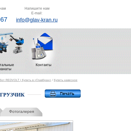
нам
Напишите нам
E-mail:
-67
info@glav-kran.ru
тальные
Контакты
канаты
абот REDVOLT | Купить в «ГлавКран»
/
Купить навесное
ОГРУЗЧИК
Фотогалерея