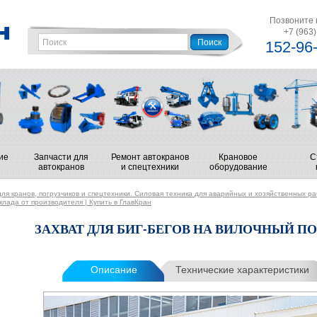
Позвоните 
+7 (963)
152-96
ие
Запчасти для
Ремонт автокранов
Крановое
С
автокранов
и спецтехники
оборудование
ля кранов, погрузчиков и спецтехники. Силовая техника для аварийных и хозяйственных р
лада от производителя | Купить в ГлавКран
ЗАХВАТ ДЛЯ БИГ-БЕГОВ НА ВИЛОЧНЫЙ П
Описание
Технические характеристики