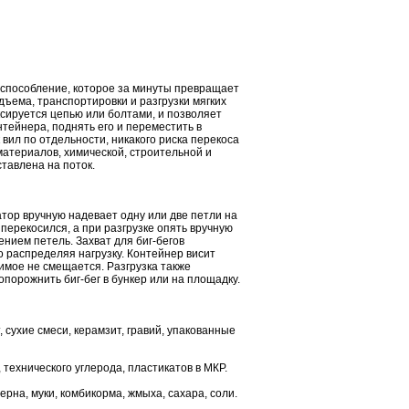
испособление, которое за минуты превращает
ъема, транспортировки и разгрузки мягких
ксируется цепью или болтами, и позволяет
тейнера, поднять его и переместить в
 вил по отдельности, никакого риска перекоса
материалов, химической, строительной и
тавлена на поток.
атор вручную надевает одну или две петли на
перекосился, а при разгрузке опять вручную
нием петель. Захват для биг-бегов
 распределяя нагрузку. Контейнер висит
жимое не смещается. Разгрузка также
опорожнить биг-бег в бункер или на площадку.
 сухие смеси, керамзит, гравий, упакованные
 технического углерода, пластикатов в МКР.
рна, муки, комбикорма, жмыха, сахара, соли.