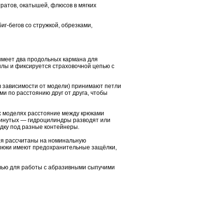
тратов, окатышей, флюсов в мягких
иг-бегов со стружкой, обрезками,
 имеет два продольных кармана для
илы и фиксируется страховочной цепью с
(в зависимости от модели) принимают петли
и по расстоянию друг от друга, чтобы
ых моделях расстояние между крюками
винутых — гидроцилиндры разводят или
адку под разные контейнеры.
ния рассчитаны на номинальную
 Крюки имеют предохранительные защёлки,
алью для работы с абразивными сыпучими
)