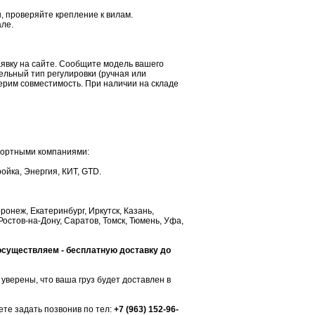
, проверяйте крепление к вилам.
але.
явку на сайте. Сообщите модель вашего
тельный тип регулировки (ручная или
ерим совместимость. При наличии на складе
портными компаниями:
ойка, Энергия, КИТ, GTD.
ронеж, Екатеринбург, Иркутск, Казань,
Ростов-на-Дону, Саратов, Томск, Тюмень, Уфа,
 осуществляем - бесплатную доставку до
уверены, что ваша груз будет доставлен в
те задать позвонив по тел:
+7 (963) 152-96-