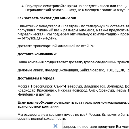
Регулярно осматривайте крюки на предмет износа или трещин
Периодический осмотр — каждые 6 месяцев с записью в журн
Как заказать захват для биг-бегов
Свяжитесь с менеджером «ГлавКран» по телефону или оставьте за
погрузчика, типичный вес и размеры биг-бегов, а также предпочти
гидравлическая). Мы подберём оптимальную комплектацию и пров
— отгрузка день-в-день.
Доставка транспортной компанией по всей РФ.
Доставка компаниями:
Наша компания осуществляет доставку грузов следующими транс
Деловые линии, ЖелдорЭкспедиция, Байкал-сервис, ПЭК, СДЭК, Тр
Доставляем в города:
Москва, Новосибирск, Санкт-Петербург, Владивосток, Волгоград, Во
Краснодар, Красноярск, Нижний Новгород, Омск, Оренбург, Пермь, 
Челябинск и другие.
Если вам необходимо отправить груз транспортной компанией,
транспортной компании!
Мы осуществляем доставку грузов по всей России. Вы можете быть 
срок и в полной сохранности.
×
Любые интересующие Вас вопросы по поставке продукции Вы може