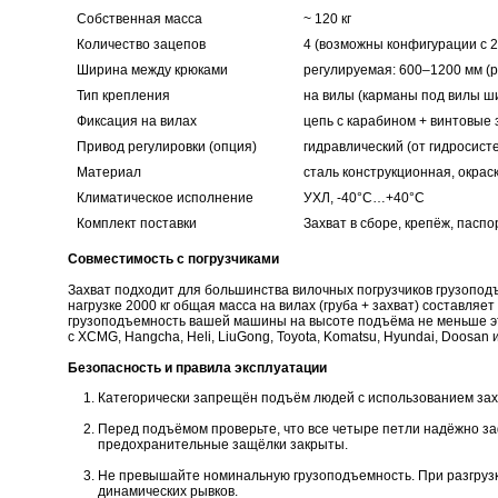
Собственная масса
~ 120 кг
Количество зацепов
4 (возможны конфигурации с 2
Ширина между крюками
регулируемая: 600–1200 мм (р
Тип крепления
на вилы (карманы под вилы ш
Фиксация на вилах
цепь с карабином + винтовые
Привод регулировки (опция)
гидравлический (от гидросист
Материал
сталь конструкционная, окрас
Климатическое исполнение
УХЛ, -40°С…+40°С
Комплект поставки
Захват в сборе, крепёж, паспо
Совместимость с погрузчиками
Захват подходит для большинства вилочных погрузчиков грузопод
нагрузке 2000 кг общая масса на вилах (груба + захват) составляет
грузоподъемность вашей машины на высоте подъёма не меньше э
с XCMG, Hangcha, Heli, LiuGong, Toyota, Komatsu, Hyundai, Doosan
Безопасность и правила эксплуатации
Категорически запрещён подъём людей с использованием захв
Перед подъёмом проверьте, что все четыре петли надёжно з
предохранительные защёлки закрыты.
Не превышайте номинальную грузоподъемность. При разгрузк
динамических рывков.